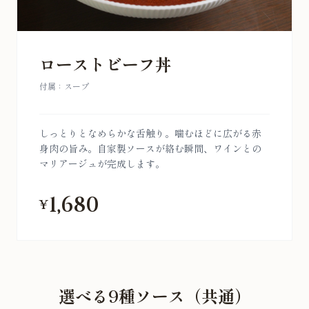
ローストビーフ丼
付属：スープ
しっとりとなめらかな舌触り。噛むほどに広がる赤
身肉の旨み。自家製ソースが絡む瞬間、ワインとの
マリアージュが完成します。
1,680
¥
選べる9種ソース（共通）