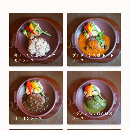
01
02
キノコたっぷり デュク
プロヴァンス風 トマト
セルソース
ソース
04
03
バジルとほうれん草の
オニオンソース
ソース