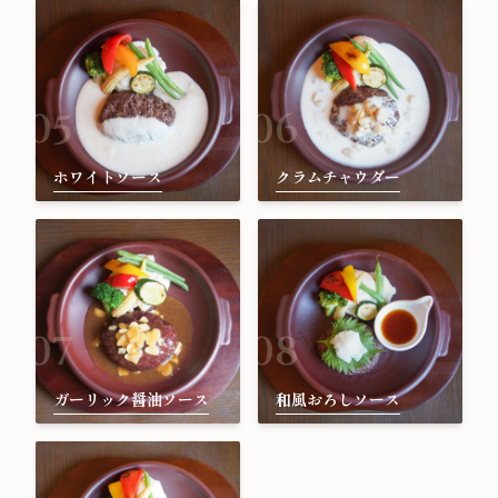
05
06
ホワイトソース
クラムチャウダー
07
08
ガーリック醤油ソース
和風おろしソース